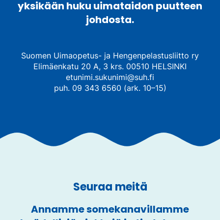
yksikään huku uimataidon puutteen
johdosta.
Suomen Uimaopetus- ja Hengenpelastusliitto ry
Elimäenkatu 20 A, 3 krs. 00510 HELSINKI
etunimi.sukunimi@suh.fi
puh. 09 343 6560 (ark. 10–15)
Seuraa meitä
Annamme somekanavillamme