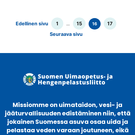
Lisää
Edellinen sivu
1
15
17
…
16
artikkeleita
Seuraava sivu
Missiomme on uimataidon, vesi- ja
jääturvallisuuden edistäminen niin, että
jokainen Suomessa asuva osaa uida ja
pelastaa veden varaan joutuneen, eikä