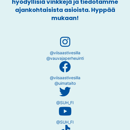
hyödyllisiä vinkkejä ja tiedotamme
ajankohtaisista asioista. Hyppää
mukaan!
@viisaastivesilla
@vauvajaperheuinti
@viisaastivesilla
@uimataito
@SUH_FI
@SUH_FI