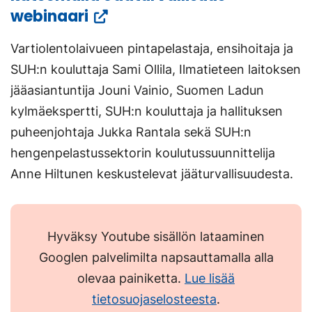
(Vieraile
webinaari
ulkoisella
Vartiolentolaivueen pintapelastaja, ensihoitaja ja
sivustolla.
SUH:n kouluttaja Sami Ollila, Ilmatieteen laitoksen
Linkki
jääasiantuntija Jouni Vainio, Suomen Ladun
avautuu
kylmäekspertti, SUH:n kouluttaja ja hallituksen
uuteen
puheenjohtaja Jukka Rantala sekä SUH:n
välilehteen.)
hengenpelastussektorin koulutussuunnittelija
Anne Hiltunen keskustelevat jääturvallisuudesta.
Hyväksy Youtube sisällön lataaminen
Googlen palvelimilta napsauttamalla alla
olevaa painiketta.
Lue lisää
tietosuojaselosteesta
.