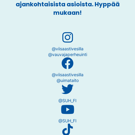
ajankohtaisista asioista. Hyppää
mukaan!
@viisaastivesilla
@vauvajaperheuinti
@viisaastivesilla
@uimataito
@SUH_FI
@SUH_FI