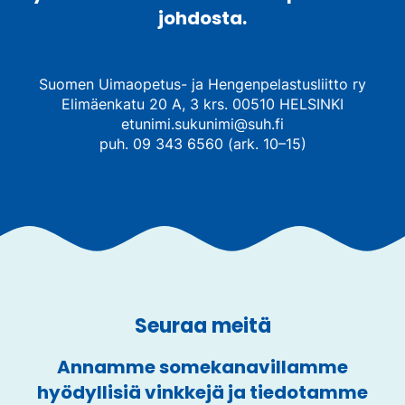
johdosta.
Suomen Uimaopetus- ja Hengenpelastusliitto ry
Elimäenkatu 20 A, 3 krs. 00510 HELSINKI
etunimi.sukunimi@suh.fi
puh. 09 343 6560 (ark. 10–15)
Seuraa meitä
Annamme somekanavillamme
hyödyllisiä vinkkejä ja tiedotamme