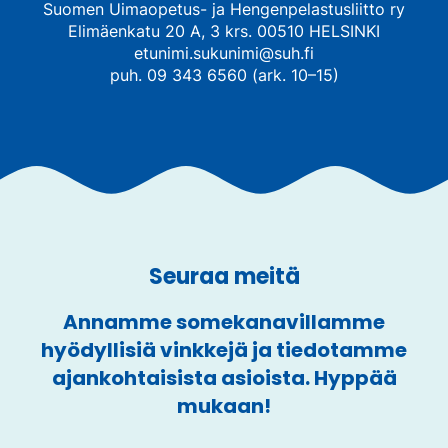
Suomen Uimaopetus- ja Hengenpelastusliitto ry
Elimäenkatu 20 A, 3 krs. 00510 HELSINKI
etunimi.sukunimi@suh.fi
puh. 09 343 6560 (ark. 10–15)
Seuraa meitä
Annamme somekanavillamme
hyödyllisiä vinkkejä ja tiedotamme
ajankohtaisista asioista. Hyppää
mukaan!