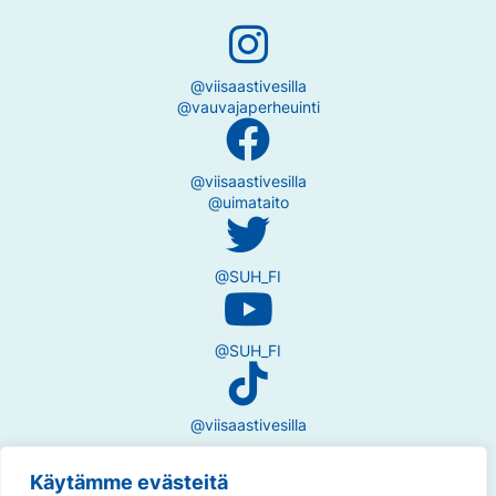
@viisaastivesilla
@vauvajaperheuinti
@viisaastivesilla
@uimataito
@SUH_FI
@SUH_FI
@viisaastivesilla
Käytämme evästeitä