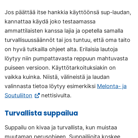
Jos päättää itse hankkia käyttöönsä sup-laudan,
kannattaa käydä joko testaamassa
ammattilaisten kanssa lajia ja opetella samalla
turvallisuussäännöt tai jos tuntuu, että oma taito
on hyvä tutkailla ohjeet alta. Erilaisia lautoja
löytyy niin pumpattavasta reppuun mahtuvasta
puiseen versioon. Käyttötarkoituksiakin on
vaikka kuinka. Niistä, välineistä ja laudan
valinnasta tietoa löytyy esimerkiksi
Melonta- ja
(Vieraile
Soutuliiton
nettisivulta.
ulkoisella
Turvallista suppailua
sivustolla.
Linkki
Suppailu on kivaa ja turvallista, kun muistaa
avautuu
muutaman perusohjeen. Suppailijoita koskee