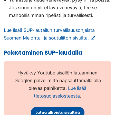
Jos sinun on ylitettävä veneväylä, tee se
mahdollisimman ripeästi ja turvallisesti.
Lue lisää SUP-lautailun turvallisuusohjeista
(Vieraile
Suomen Melonta- ja soutuliiton sivuilta.
ulkoisella
Pelastaminen SUP-laudalla
sivustolla.
Linkki
avautuu
Hyväksy Youtube sisällön lataaminen
uuteen
Googlen palvelimilta napsauttamalla alla
välilehteen.)
olevaa painiketta.
Lue lisää
tietosuojaselosteesta
.
Lataa ulkoista sisältöä