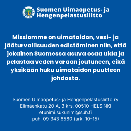
Missiomme on uimataidon, vesi- ja
jääturvallisuuden edistäminen niin, että
jokainen Suomessa asuva osaa uida ja
pelastaa veden varaan joutuneen, eikä
yksikään huku uimataidon puutteen
johdosta.
Suomen Uimaopetus- ja Hengenpelastusliitto ry
Elimäenkatu 20 A, 3 krs. 00510 HELSINKI
etunimi.sukunimi@suh.fi
puh. 09 343 6560 (ark. 10–15)