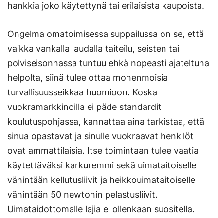
hankkia joko käytettynä tai erilaisista kaupoista.
Ongelma omatoimisessa suppailussa on se, että
vaikka vankalla laudalla taiteilu, seisten tai
polviseisonnassa tuntuu ehkä nopeasti ajateltuna
helpolta, siinä tulee ottaa monenmoisia
turvallisuusseikkaa huomioon. Koska
vuokramarkkinoilla ei päde standardit
koulutuspohjassa, kannattaa aina tarkistaa, että
sinua opastavat ja sinulle vuokraavat henkilöt
ovat ammattilaisia. Itse toimintaan tulee vaatia
käytettäväksi karkuremmi sekä uimataitoiselle
vähintään kellutusliivit ja heikkouimataitoiselle
vähintään 50 newtonin pelastusliivit.
Uimataidottomalle lajia ei ollenkaan suositella.