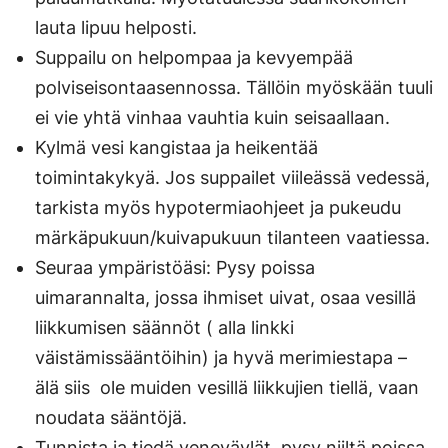
lauta lipuu helposti.
Suppailu on helpompaa ja kevyempää
polviseisontaasennossa. Tällöin myöskään tuuli
ei vie yhtä vinhaa vauhtia kuin seisaallaan.
Kylmä vesi kangistaa ja heikentää
toimintakykyä. Jos suppailet viileässä vedessä,
tarkista myös hypotermiaohjeet ja pukeudu
märkäpukuun/kuivapukuun tilanteen vaatiessa.
Seuraa ympäristöäsi: Pysy poissa
uimarannalta, jossa ihmiset uivat, osaa vesillä
liikkumisen säännöt ( alla linkki
väistämissääntöihin) ja hyvä merimiestapa –
älä siis ole muiden vesillä liikkujien tiellä, vaan
noudata sääntöjä.
Tunnista ja tiedä veneväylät, pysy niiltä poissa.