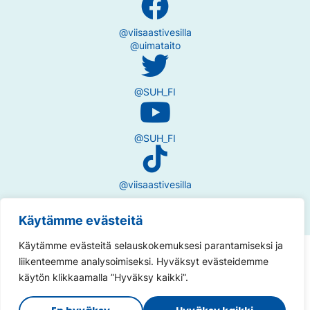
@viisaastivesilla
@uimataito
@SUH_FI
@SUH_FI
@viisaastivesilla
Käytämme evästeitä
Käytämme evästeitä selauskokemuksesi parantamiseksi ja
Tietosuojaseloste
liikenteemme analysoimiseksi. Hyväksyt evästeidemme
käytön klikkaamalla ”Hyväksy kaikki”.
Saavutettavuusseloste