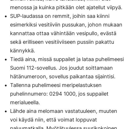
menossa ja kuinka pitkään olet ajatellut viipyä.
SUP-laudassa on remmit, joihin saa kiinni
esimerkiksi vesitiiviin pussukan, johon mukaan
kannattaa ottaa vähintään vesipullo, evästä
sekä erilliseen vesitiiviiseen pussiin pakattu
kännykkä.
Tiedä aina, missä suppailet ja lataa puhelimeesi
Suomi 112-sovellus. Jos joudut soittamaan
hätänumeroon, sovellus paikantaa sijaintisi.
Tallenna puhelimeesi meripelastuksen
puhelinnumero: 0294 1000, jos suppailet
merialueella.
Lähde aina melomaan vastatuuleen, muuten
voi käydä niin, että voimat loppuvat
paluumatkalla. Myötätuulessa suurikokoinen