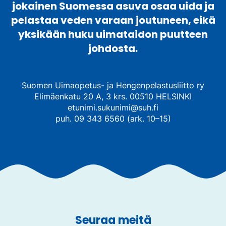
jokainen Suomessa asuva osaa uida ja
pelastaa veden varaan joutuneen, eikä
yksikään huku uimataidon puutteen
johdosta.
Suomen Uimaopetus- ja Hengenpelastusliitto ry
Elimäenkatu 20 A, 3 krs. 00510 HELSINKI
etunimi.sukunimi@suh.fi
puh. 09 343 6560 (ark. 10–15)
Seuraa meitä