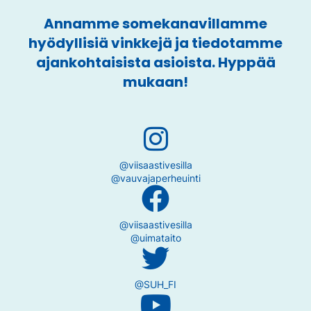
Annamme somekanavillamme
hyödyllisiä vinkkejä ja tiedotamme
ajankohtaisista asioista. Hyppää
mukaan!
@viisaastivesilla
@vauvajaperheuinti
@viisaastivesilla
@uimataito
@SUH_FI