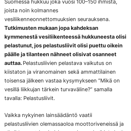
Suomessa hukkuu joka vuosi 100–150 ihmistä,
joista noin kolmannes
vesiliikenneonnettomuuksien seurauksena.
Tutkimusten mukaan jopa kahdeksan
kymmenestä vesiliikenteessä hukkuneesta olisi
pelastunut, jos pelastusliivit olisi puettu oikein
päälle ja tilanteen nähneet olisivat osanneet
auttaa.
Pelastusliivien pelastava vaikutus on
kiistaton ja viranomainen sekä ammattilainen
toisensa jälkeen vastaa kysymykseen ”Mikä on
vesillä liikkujan tärkein turvaväline?” samalla
tavalla: Pelastusliivit.
Vaikka nykyinen lainsäädäntö vaatii
pelastusliivien olemassaoloa moottoriveneissä ja