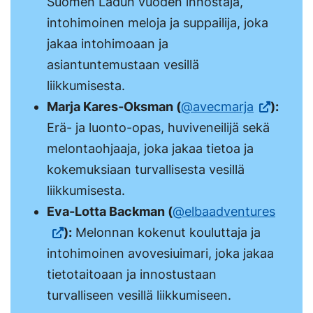
ulkoisella
välilehtee
Suomen Ladun vuoden innostaja,
sivustolla.
intohimoinen meloja ja suppailija, joka
Linkki
jakaa intohimoaan ja
avautuu
asiantuntemustaan vesillä
uuteen
liikkumisesta.
välilehteen.)
(Vieraile
Marja Kares-Oksman (
@avecmarja
):
ulkoisella
Erä- ja luonto-opas, huviveneilijä sekä
sivustolla.
melontaohjaaja, joka jakaa tietoa ja
Linkki
kokemuksiaan turvallisesta vesillä
avautuu
liikkumisesta.
uuteen
(Vierai
Eva-Lotta Backman (
@elbaadventures
välilehtee
ulkoise
):
Melonnan kokenut kouluttaja ja
sivusto
intohimoinen avovesiuimari, joka jakaa
Linkki
tietotaitoaan ja innostustaan
avaut
turvalliseen vesillä liikkumiseen.