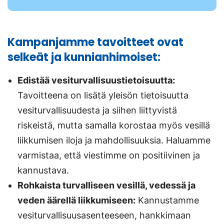
uutee
välile
Kampanjamme tavoitteet ovat
selkeät ja kunnianhimoiset:
Edistää vesiturvallisuustietoisuutta:
Tavoitteena on lisätä yleisön tietoisuutta
vesiturvallisuudesta ja siihen liittyvistä
riskeistä, mutta samalla korostaa myös vesillä
liikkumisen iloja ja mahdollisuuksia. Haluamme
varmistaa, että viestimme on positiivinen ja
kannustava.
Rohkaista turvalliseen vesillä, vedessä ja
veden äärellä liikkumiseen:
Kannustamme
vesiturvallisuusasenteeseen, hankkimaan