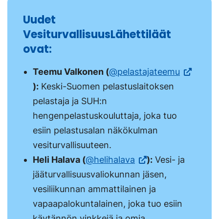
Linkki
uuteen
avautuu
välilehteen.)
Uudet
avautuu
välilehteen.)
uuteen
VesiturvallisuusLähettiläät
uuteen
välilehteen.)
ovat:
välilehteen.)
(Vieraile
Teemu Valkonen (
@pelastajateemu
ulkoisella
):
Keski-Suomen pelastuslaitoksen
sivustolla
pelastaja ja SUH:n
Linkki
hengenpelastuskouluttaja, joka tuo
avautuu
esiin pelastusalan näkökulman
uuteen
vesiturvallisuuteen.
(Vieraile
välilehtee
Heli Halava (
@helihalava
):
Vesi- ja
ulkoisella
jääturvallisuusvaliokunnan jäsen,
sivustolla.
vesiliikunnan ammattilainen ja
Linkki
vapaapalokuntalainen, joka tuo esiin
avautuu
käytännön vinkkejä ja omia