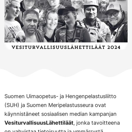
Suomen Uimaopetus- ja Hengenpelastusliitto
(SUH) ja Suomen Meripelastusseura ovat
käynnistäneet sosiaalisen median kampanjan
VesiturvallisuusLähettiläät
, jonka tavoitteena
on vahvistaa tietoisuutta ja ymmärrystä