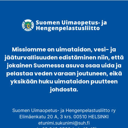
Missiomme on uimataidon, vesi- ja
jääturvallisuuden edistäminen niin, että
jokainen Suomessa asuva osaa uida ja
pelastaa veden varaan joutuneen, eikä
yksikään huku uimataidon puutteen
johdosta.
Suomen Uimaopetus- ja Hengenpelastusliitto ry
Elimäenkatu 20 A, 3 krs. 00510 HELSINKI
etunimi.sukunimi@suh.fi