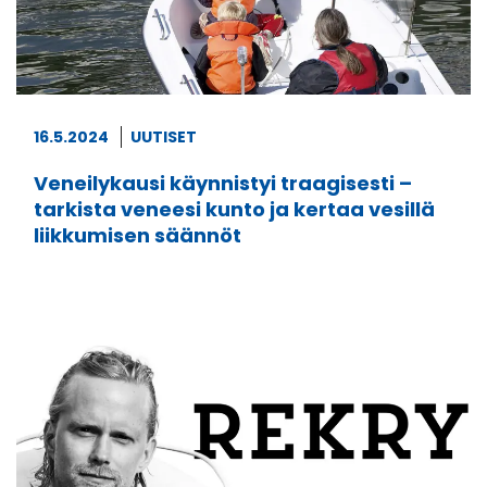
l
e
h
t
e
16.5.2024
UUTISET
e
n
Veneilykausi käynnistyi traagisesti –
.
tarkista veneesi kunto ja kertaa vesillä
)
liikkumisen säännöt