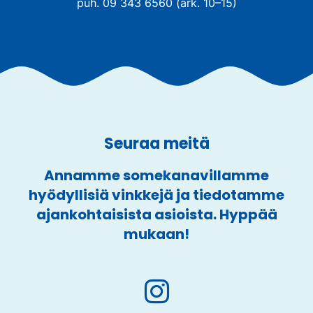
puh. 09 343 6560 (ark. 10–15)
Seuraa meitä
Annamme somekanavillamme
hyödyllisiä vinkkejä ja tiedotamme
ajankohtaisista asioista. Hyppää
mukaan!