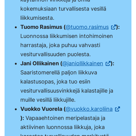
uuteen
kokemuksiaan turvallisesta vesillä
välilehteen.)
liikkumisesta.
(Vieraile
Tuomo Rasimus (
@tuomo.rasimus
):
ulkoisella
Luonnossa liikkumisen intohimoinen
sivustolla.
harrastaja, joka puhuu vahvasti
Linkki
vesiturvallisuuden puolesta.
(Vieraile
avautuu
Jani Ollikainen (
@janiollikkainen
):
ulkoisella
uuteen
Saaristomerellä paljon liikkuva
sivustolla.
välilehteen
kalastusopas, joka tuo esiin
Linkki
vesiturvallisuusvinkkejä kalastajille ja
avautuu
muille vesillä liikkujille.
uuteen
(Vieraile
Vuokko Vuorela (
@vuokko.karoliina
välilehteen.)
ulkoisella
):
Vapaaehtoinen meripelastaja ja
sivustolla
aktiivinen luonnossa liikkuja, joka
Linkki