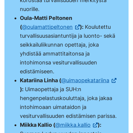
korostaa turvallisuuden merkitystä
avautuu
nuorille.
uuteen
Oula-Matti Peltonen
(Vieraile
välilehte
(
@oulamattipeltonen
):
Koulutettu
ulkoisella
turvallisuusasiantuntija ja luonto- sekä
sivustolla.
seikkailuliikunnan opettaja, joka
Linkki
yhdistää ammattitaitonsa ja
avautuu
intohimonsa vesiturvallisuuden
uuteen
edistämiseen.
välilehteen.)
(Vieraile
Katariina Linha (
@uimaopekatariina
ulkoisella
):
Uimaopettaja ja SUH:n
sivustolla
hengenpelastuskouluttaja, joka jakaa
Linkki
intohimoaan uimataidon ja
avautuu
vesiturvallisuuden edistämisen parissa.
(Vieraile
uuteen
Miikka Kallio (
@miikka.kallio
):