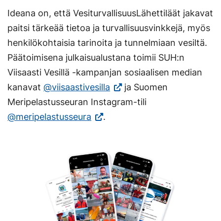
Ideana on, että VesiturvallisuusLähettiläät jakavat
paitsi tärkeää tietoa ja turvallisuusvinkkejä, myös
henkilökohtaisia tarinoita ja tunnelmiaan vesiltä.
Päätoimisena julkaisualustana toimii SUH:n
Viisaasti Vesillä -kampanjan sosiaalisen median
(Vieraile
kanavat
@viisaastivesilla
ja Suomen
ulkoisella
Meripelastusseuran Instagram-tili
(Vieraile
sivustolla.
@meripelastusseura
.
ulkoisella
Linkki
sivustolla.
avautuu
Linkki
uuteen
avautuu
välilehteen.)
uuteen
välilehteen.)