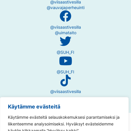
@viisaastivesilla
@vauvajaperheuinti
@viisaastivesilla
@uimataito
@SUH_FI
@SUH_FI
@viisaastivesilla
Käytämme evästeitä
Käytämme evästeitä selauskokemuksesi parantamiseksi ja
Tietosuojaseloste
liikenteemme analysoimiseksi. Hyväksyt evästeidemme
käytön klikkaamalla ”Hyväksy kaikki”.