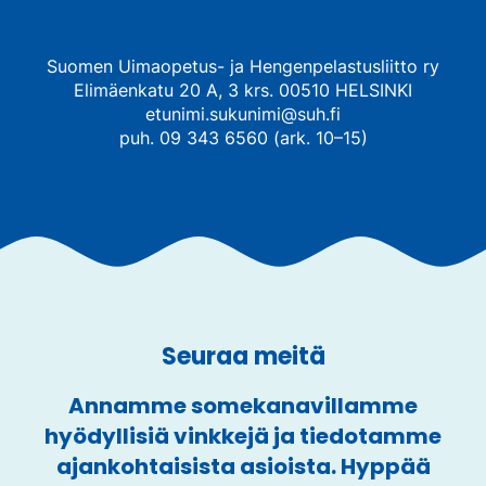
Suomen Uimaopetus- ja Hengenpelastusliitto ry
Elimäenkatu 20 A, 3 krs. 00510 HELSINKI
etunimi.sukunimi@suh.fi
puh. 09 343 6560 (ark. 10–15)
Seuraa meitä
Annamme somekanavillamme
hyödyllisiä vinkkejä ja tiedotamme
ajankohtaisista asioista. Hyppää