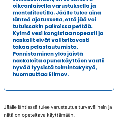
oikeanlaisella varustuksella ja
mentaliteetilla. Jäälle tulee aina
lähteä ajatuksella, että jää voi
tutuissakin paikoissa pettää.
Kylmä vesi kangistaa nopeasti ja
naskalit eivät valitettavasti
takaa pelastautumista.
Ponnistaminen ylös jäistä
naskaleita apuna käyttäen vaatii
hyvää fyysistä toimintakykyä,
huomauttaa Efimov.
Jäälle lähtiessä tulee varustautua turvavälinein ja
niitä on opeteltava käyttämään.