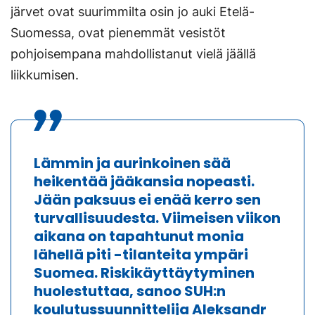
järvet ovat suurimmilta osin jo auki Etelä-
Suomessa, ovat pienemmät vesistöt
pohjoisempana mahdollistanut vielä jäällä
liikkumisen.
Lämmin ja aurinkoinen sää
heikentää jääkansia nopeasti.
Jään paksuus ei enää kerro sen
turvallisuudesta. Viimeisen viikon
aikana on tapahtunut monia
lähellä piti -tilanteita ympäri
Suomea. Riskikäyttäytyminen
huolestuttaa, sanoo SUH:n
koulutussuunnittelija
Aleksandr