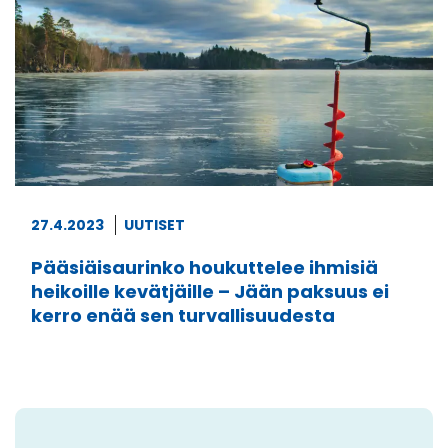
27.4.2023
UUTISET
Pääsiäisaurinko houkuttelee ihmisiä
heikoille kevätjäille – Jään paksuus ei
kerro enää sen turvallisuudesta