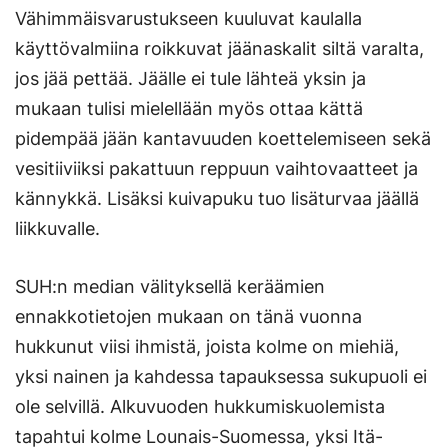
Vähimmäisvarustukseen kuuluvat kaulalla
käyttövalmiina roikkuvat jäänaskalit siltä varalta,
jos jää pettää. Jäälle ei tule lähteä yksin ja
mukaan tulisi mielellään myös ottaa kättä
pidempää jään kantavuuden koettelemiseen sekä
vesitiiviiksi pakattuun reppuun vaihtovaatteet ja
kännykkä. Lisäksi kuivapuku tuo lisäturvaa jäällä
liikkuvalle.
SUH:n median välityksellä keräämien
ennakkotietojen mukaan on tänä vuonna
hukkunut viisi ihmistä, joista kolme on miehiä,
yksi nainen ja kahdessa tapauksessa sukupuoli ei
ole selvillä. Alkuvuoden hukkumiskuolemista
tapahtui kolme Lounais-Suomessa, yksi Itä-