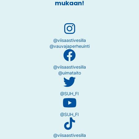
mukaan!
@viisaastivesilla
@vauvajaperheuinti
@viisaastivesilla
@uimataito
@SUH_FI
@SUH_FI
@viisaastivesilla