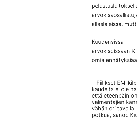
pelastuslaitoksel
arvokisaosallist
allaslajeissa, mut
Kuudensissa
arvokisoissaan Ki
omia ennätyksiään
– Fiilikset EM-kilp
kaudelta ei ole ha
että eteenpäin o
valmentajien kans
vähän eri tavalla
potkua, sanoo
Ki