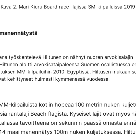
Kuva 2. Mari Kiuru Board race -lajissa SM-kilpailuissa 2019
ilmanennätystä
jana työskentelevä Hiltunen on nähnyt nuoren arvokisalajin
 Hiltunen aloitti arvokisataipaleensa Suomen osallistuessa 
tuksen MM-kilpailuihin 2010, Egyptissä. Hiltusen mukaan s
at ovat kehittyneet huimasti kymmenessä vuodessa.
MM-kilpailuista kotiin hopeaa 100 metrin nuken kulje
ssia rantalaji Beach flagista. Kyseiset lajit ovat myös 
 Italiassa tavoitteena on sekunnin päässä omasta enn
-44 maailmanennätys 100m nuken kuljetuksessa. Hiltun