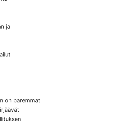
n ja
ailut
luun on paremmat
ärjäävät
llituksen