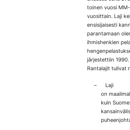
toinen vuosi MM-ki
vuosittain. Laji ke
ensisijaisesti ka
parantamaan olenna
ihmishenkien pel
hengenpelastukses
järjestettiin 1990.
Rantalajit tuliva
– Laji
on maailmal
kuin Suomes
kansainväli
puheenjoht