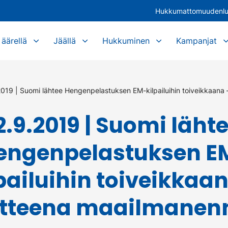
Hukkumattomuudenl
äärellä
Jäällä
Hukkuminen
Kampanjat
2019 | Suomi lähtee Hengenpelastuksen EM-kilpailuihin toiveikkaana
2.9.2019 | Suomi läht
engenpelastuksen E
pailuihin toiveikkaa
itteena maailmanen