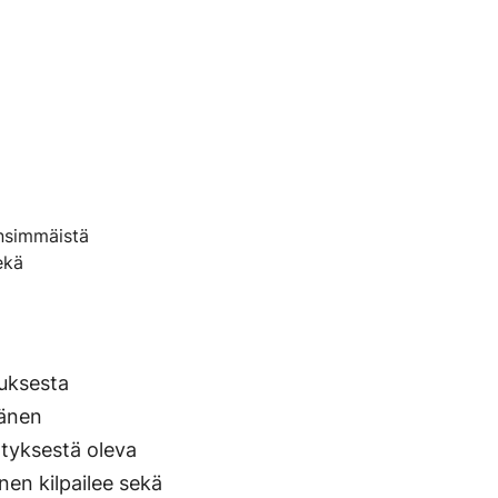
ensimmäistä
ekä
tuksesta
hänen
ätyksestä oleva
en kilpailee sekä