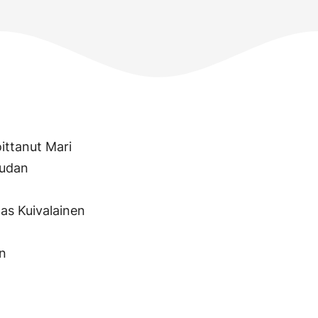
ittanut Mari
iudan
as Kuivalainen
un