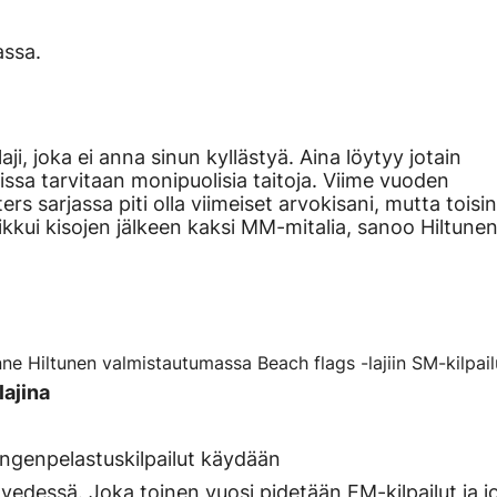
assa.
ji, joka ei anna sinun kyllästyä. Aina löytyy jotain
jissa tarvitaan monipuolisia taitoja. Viime vuoden
rs sarjassa piti olla viimeiset arvokisani, mutta toisin
ikkui kisojen jälkeen kaksi MM-mitalia, sanoo Hiltunen
ne Hiltunen valmistautumassa Beach flags -lajiin SM-kilpai
ajina
engenpelastuskilpailut käydään
vedessä. Joka toinen vuosi pidetään EM-kilpailut ja j