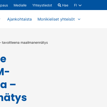
upaus
Medialle
Yhteystiedot
Hae
FI
Ajankohtaista
Monikieliset yhteisöt
 – tavoitteena maailmanennätys
ee
M-
na –
nätys