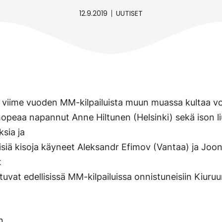
12.9.2019
UUTISET
uu viime vuoden MM-kilpailuista muun muassa kultaa vo
hopeaa napannut Anne Hiltunen (Helsinki) sekä ison l
sia ja
siä kisoja käyneet Aleksandr Efimov (Vantaa) ja Joon
t
uvat edellisissä MM-kilpailuissa onnistuneisiin Kiuru
n