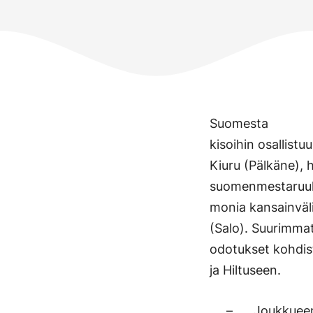
Suomesta
kisoihin osallist
Kiuru (Pälkäne), 
suomenmestaruuk
monia kansainväli
(Salo). Suurimma
odotukset kohdist
ja Hiltuseen.
– Joukkuee