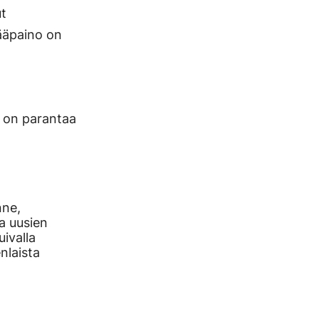
ut
ääpaino on
a on parantaa
.
nne,
a uusien
ivalla
nlaista