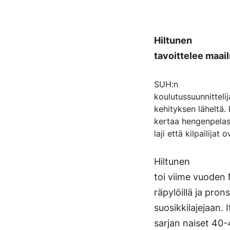
Hiltunen
tavoittelee maa
SUH:n
koulutussuunnitteli
kehityksen läheltä.
kertaa hengenpelas
laji että kilpailij
Hiltunen
toi viime vuoden 
räpylöillä ja pron
suosikkilajejaan.
sarjan naiset 40