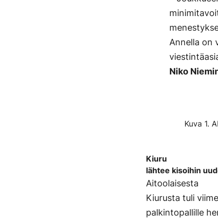
minimitavoi
menestyksen
Annella on 
viestintäasi
Niko Niemi
Kuva 1. 
Kiuru
lähtee kisoihin uu
Aitoolaisesta
Kiurusta tuli vii
palkintopallille