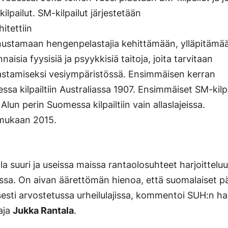
lpailut. SM-kilpailut järjestetään
hitettiin
nnustamaan hengenpelastajia kehittämään, ylläpitämää
isia fyysisiä ja psyykkisiä taitoja, joita tarvitaan
astamiseksi vesiympäristössä. Ensimmäisen kerran
sa kilpailtiin Australiassa 1907. Ensimmäiset SM-kilp
 Alun perin Suomessa kilpailtiin vain allaslajeissa.
t mukaan 2015.
la suuri ja useissa maissa rantaolosuhteet harjoitte
sa. On aivan äärettömän hienoa, että suomalaiset p
sesti arvostetussa urheilulajissa, kommentoi SUH:n ha
aja
Jukka Rantala
.