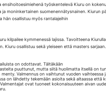
la ensihoitoesimiehenä työskentelevä Kiuru on koken
uja ja moninkertainen suomenennätysnainen. Kiurun p
ta hän osallistuu myös rantalajeihin
uru kilpailee kymmenessä lajissa. Tavoitteena Kiurull
. Kiuru osallistuu sekä yleiseen että masters sarjaan
ailuista on odottavat. Tältäkään
asteita puuttunut, mutta siitä huolimatta itsellä on tu
n menty. Valmennus on vaihtunut vuoden vaihteessa j
sa on lähdetty tekemään asioita sekä altaassa että ku
. Valmentajat ovat tuoneet kokonaisuuteen aivan uude
uru.