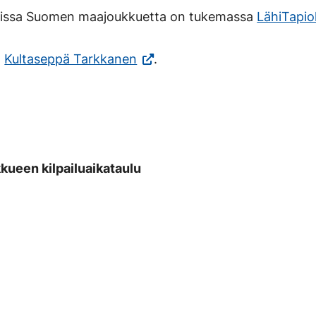
iluissa Suomen maajoukkuetta on tukemassa
LähiTapio
aile
(Vieraile
a
Kultaseppä Tarkkanen
.
sella
ulkoisella
tolla.
sivustolla.
i
Linkki
tuu
avautuu
n.)
en
uuteen
ueen kilpailuaikataulu
ehteen.)
välilehteen.)