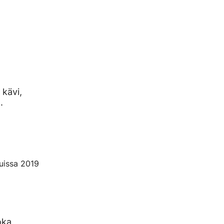
 kävi,
.
luissa 2019
oka