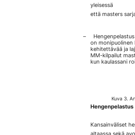
yleisessä
että masters sarj
– Hengenpelastus
on monipuolinen la
kehitettävää ja la
MM-kilpailut maste
kun kaulassani ro
Kuva 3. An
Hengenpelastus l
Kansainväliset h
altaassa sekä avo