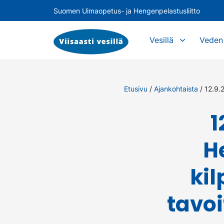
Suomen Uimaopetus- ja Hengenpelastusliitto
Vesillä
Veden 
Etusivu
/
Ajankohtaista
/
12.9.
1
H
kil
tavo