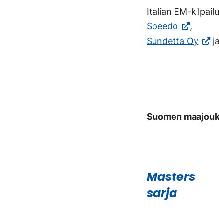
Italian EM-kilpa
(Vieraile
Speedo
,
ulkoisella
(Vier
Sundetta Oy
j
sivustolla.
ulkoi
Linkki
sivus
avautuu
Linkk
uuteen
avau
välilehtee
uute
Suomen maajoukk
välil
Masters
sarja